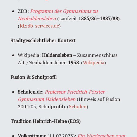
ZDB:
Programm des Gymnasiums zu
Neuhaldensleben
(Laufzeit
1885/86–1887/88
).
(
ld.zdb-services.de
)
Stadtgeschichtlicher Kontext
Wikipedia:
Haldensleben
– Zusammenschluss
Alt-/Neuhaldensleben
1938
. (
Wikipedia
)
Fusion & Schulprofil
Schulen.de
:
Professor-Friedrich-Förster-
Gymnasium Haldensleben
(Hinweis auf Fusion
2004/05, Schulprofil). (
Schulen
)
Tradition Heinrich-Heine (EOS)
Volksstimme
(11.07.2023):
Ein Wiedersehen zum