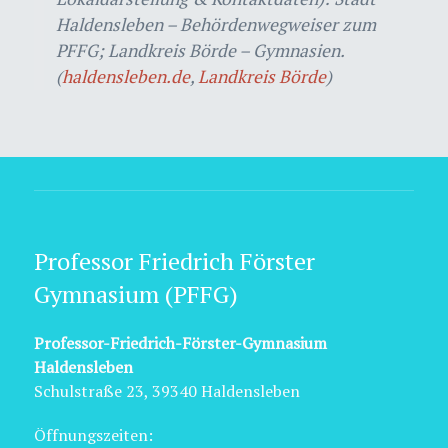
Haldensleben – Behördenwegweiser zum
PFFG; Landkreis Börde – Gymnasien.
(
haldensleben.de
,
Landkreis Börde
)
Professor Friedrich Förster
Gymnasium (PFFG)
Professor-Friedrich-Förster-Gymnasium
Haldensleben
Schulstraße 23, 39340 Haldensleben
Öffnungszeiten: