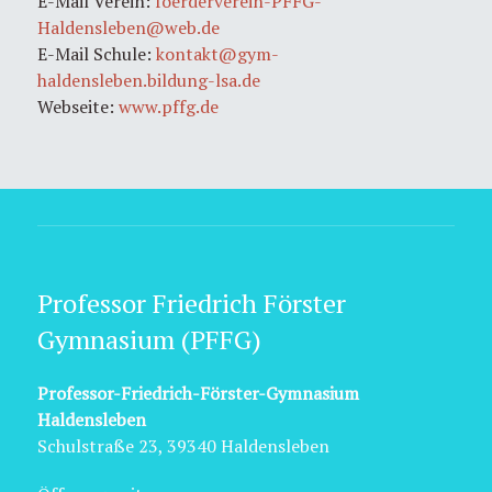
E-Mail Verein:
foerderverein-PFFG-
Haldensleben@web.de
E-Mail Schule:
kontakt@gym-
haldensleben.bildung-lsa.de
Webseite:
www.pffg.de
Professor Friedrich Förster
Gymnasium (PFFG)
Professor-Friedrich-Förster-Gymnasium
Haldensleben
Schulstraße 23, 39340 Haldensleben