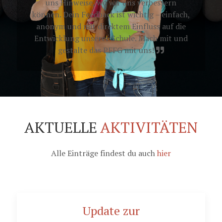
uns Hinweise, wo wir uns verbessern
können. Dein Feedback ist wichtig – einfach,
anonym und mit direktem Einfluss auf die
Entwicklung unserer Schule. Mach mit und
gestalte das PFFG mit uns!
AKTUELLE
AKTIVITÄTEN
Alle Einträge findest du auch
hier
Update zur