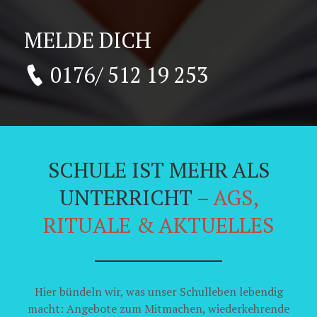
MELDE DICH
0176/ 512 19 253
SCHULE IST MEHR ALS
UNTERRICHT –
AGS,
RITUALE & AKTUELLES
Hier bündeln wir, was unser Schulleben lebendig
macht: Angebote zum Mitmachen, wiederkehrende